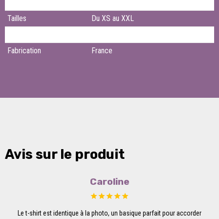
Type de col
Col Rond
Tailles
Du XS au XXL
Composition
100% coton
Fabrication
France
Avis sur le produit
Caroline
Le t-shirt est identique à la photo, un basique parfait pour accorder